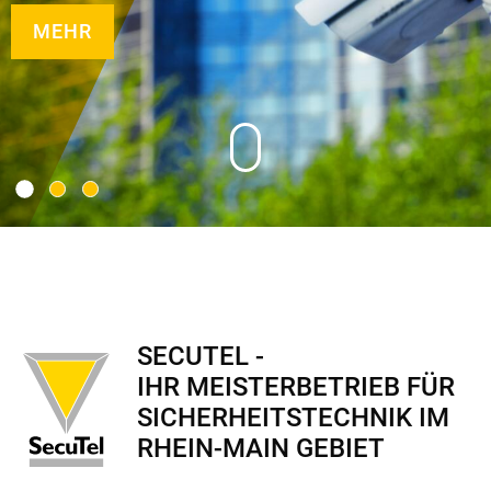
MEHR
1
2
3
SECUTEL -
IHR MEISTERBETRIEB FÜR
SICHERHEITSTECHNIK IM
RHEIN-MAIN GEBIET